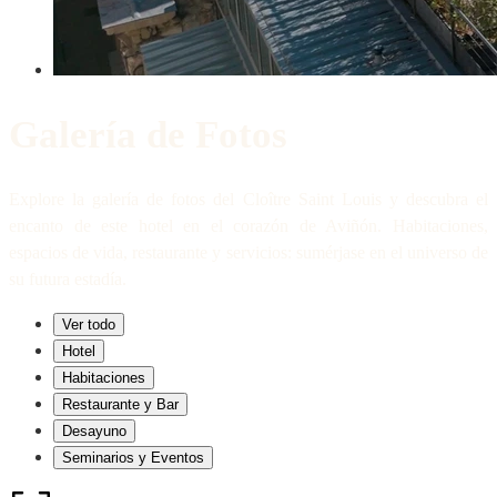
Galería de Fotos
Explore la galería de fotos del Cloître Saint Louis y descubra el
encanto de este hotel en el corazón de Aviñón. Habitaciones,
espacios de vida, restaurante y servicios: sumérjase en el universo de
su futura estadía.
Ver todo
Hotel
Habitaciones
Restaurante y Bar
Desayuno
Seminarios y Eventos