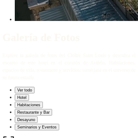
Galería de Fotos
Explore la galería de fotos del Cloître Saint Louis y descubra el
encanto de este hotel en el corazón de Aviñón. Habitaciones,
espacios de vida, restaurante y servicios: sumérjase en el universo de
su futura estadía.
Ver todo
Hotel
Habitaciones
Restaurante y Bar
Desayuno
Seminarios y Eventos