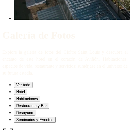
Galería de Fotos
Explore la galería de fotos del Cloître Saint Louis y descubra el
encanto de este hotel en el corazón de Aviñón. Habitaciones,
espacios de vida, restaurante y servicios: sumérjase en el universo de
su futura estadía.
Ver todo
Hotel
Habitaciones
Restaurante y Bar
Desayuno
Seminarios y Eventos