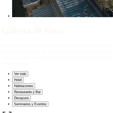
Galería de Fotos
Explore la galería de fotos del Cloître Saint Louis y descubra el
encanto de este hotel en el corazón de Aviñón. Habitaciones,
espacios de vida, restaurante y servicios: sumérjase en el universo de
su futura estadía.
Ver todo
Hotel
Habitaciones
Restaurante y Bar
Desayuno
Seminarios y Eventos