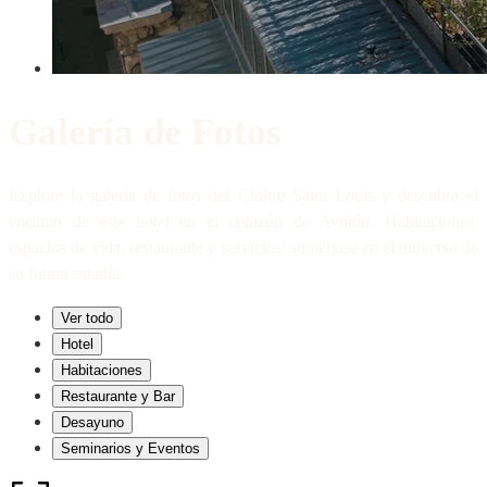
Galería de Fotos
Explore la galería de fotos del Cloître Saint Louis y descubra el
encanto de este hotel en el corazón de Aviñón. Habitaciones,
espacios de vida, restaurante y servicios: sumérjase en el universo de
su futura estadía.
Ver todo
Hotel
Habitaciones
Restaurante y Bar
Desayuno
Seminarios y Eventos